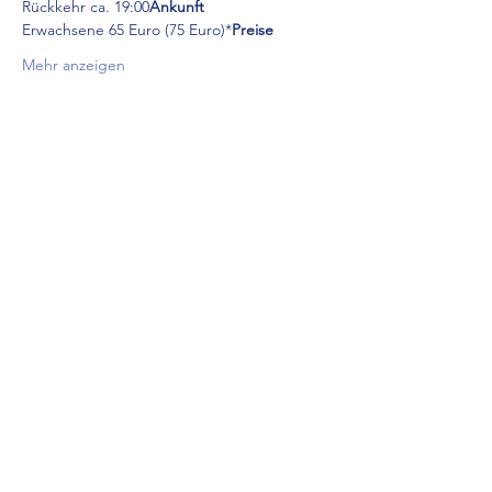
Rückkehr ca. 19:00
Ankunft 
Erwachsene 65 Euro (75 Euro)*
Preise  
Mehr anzeigen
Diese Veranstaltung teilen
Skizunft Zuffenhausen 1948 e.V.
E-Mail:
sz
z@gmx.de
©2022 Skizunft Zuffenhausen 1948 e.V.