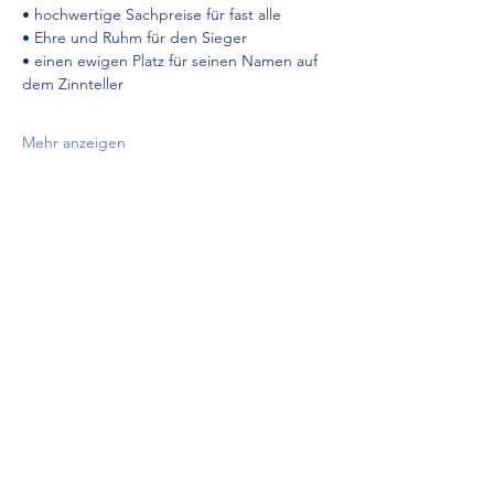
• hochwertige Sachpreise für fast alle
• Ehre und Ruhm für den Sieger
• einen ewigen Platz für seinen Namen auf 
dem Zinnteller
Mehr anzeigen
Diese Veranstaltung teilen
Skizunft Zuffenhausen 1948 e.V.
E-Mail:
sz
z@gmx.de